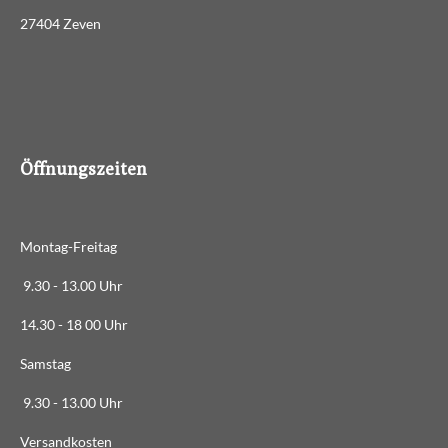
:
d
27404 Zeven
3
e
n
.
4
8
8
6
Öffnungszeiten
3
6
3
Montag-Freitag
6
3
9.30 - 13.00 Uhr
6
14.30 - 18 00 Uhr
3
6
Samstag
4
9.30 - 13.00 Uhr
S
t
Versandkosten