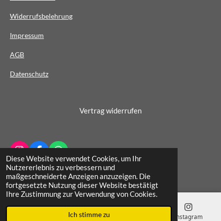
e
Widerrufsbelehrung
r
n
Impressum
e
AG
B
Datenschutz
Vertrag widerrufen
I
F
W
Diese Website verwendet Cookies, um Ihr
n
a
h
© 2022 - 2026 Schuhhaus Wichern
Nutzererlebnis zu verbessern und
s
c
a
maßgeschneiderte Anzeigen anzuzeigen. Die
t
e
t
fortgesetzte Nutzung dieser Website bestätigt
a
b
s
Ihre Zustimmung zur Verwendung von Cookies.
g
o
A
r
o
p
Ich stimme zu
a
k
p
E-Mail
Telefon
Karte
Instagram