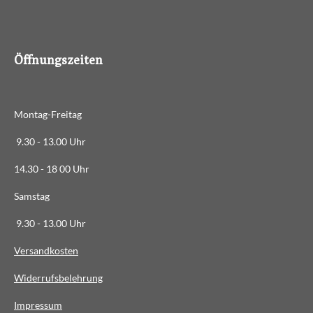
8
8
6
Öffnungszeiten
3
6
3
Montag-Freitag
6
3
9.30 - 13.00 Uhr
6
14.30 - 18 00 Uhr
3
6
Samstag
4
9.30 - 13.00 Uhr
S
t
Versandkosten
e
Widerrufsbelehrung
r
n
Impressum