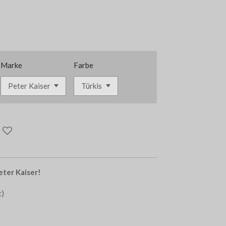
Marke
Farbe
ter Kaiser!
t)