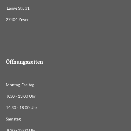
s
e
e
e
e
g
e
Lange Str. 31
n
:
d
27404 Zeven
3
e
n
.
4
8
8
6
Öffnungszeiten
3
6
3
Montag-Freitag
6
3
9.30 - 13.00 Uhr
6
14.30 - 18 00 Uhr
3
6
Samstag
4
9.30 - 13.00 Uhr