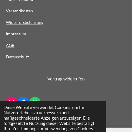
S
t
Versandkosten
e
Widerrufsbelehrung
r
n
Impressum
e
AG
B
Datenschutz
Vertrag widerrufen
I
F
W
Diese Website verwendet Cookies, um Ihr
n
a
h
© 2022 - 2026 Schuhhaus Wichern
Nutzererlebnis zu verbessern und
s
c
a
maßgeschneiderte Anzeigen anzuzeigen. Die
t
e
t
fortgesetzte Nutzung dieser Website bestätigt
a
b
s
Ihre Zustimmung zur Verwendung von Cookies.
g
o
A