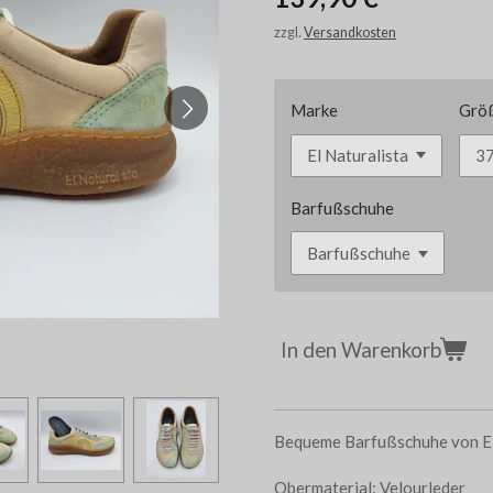
zzgl.
Versandkosten
Marke
Grö
Barfußschuhe
In den Warenkorb
Bequeme Barfußschuhe von El
Obermaterial: Velourleder