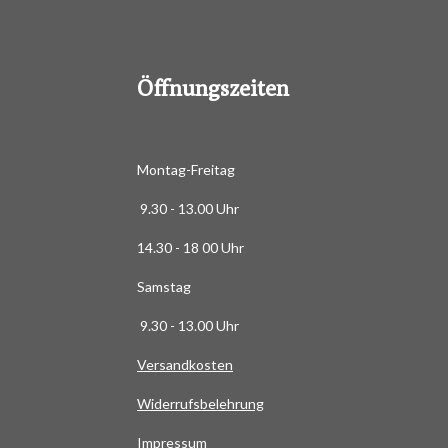
8
8
6
Öffnungszeiten
3
6
3
6
Montag-Freitag
3
9.30 - 13.00 Uhr
6
3
14.30 - 18 00 Uhr
6
Samstag
4
S
9.30 - 13.00 Uhr
t
Versandkosten
e
r
Widerrufsbelehrung
n
e
Impressum