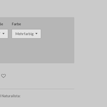
ße
Farbe
 Naturalista: