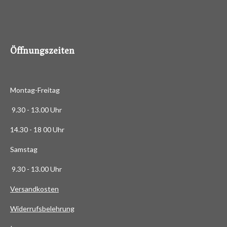
4
8
8
6
Öffnungszeiten
3
6
3
Montag-Freitag
6
3
9.30 - 13.00 Uhr
6
14.30 - 18 00 Uhr
3
6
Samstag
4
9.30 - 13.00 Uhr
S
t
Versandkosten
e
Widerrufsbelehrung
r
n