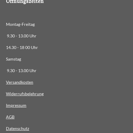
Öffnungszeiten
1
7
9
Montag-Freitag
7
7
9.30 - 13.00 Uhr
5
14.30 - 18 00 Uhr
2
8
Samstag
1
9.30 - 13.00 Uhr
S
t
Versandkosten
e
Widerrufsbelehrung
r
n
Impressum
e
AG
B
Datenschutz