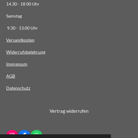
14.30 - 18 00 Uhr
3
6
Samstag
4
9.30 - 13.00 Uhr
S
t
Versandkosten
e
Widerrufsbelehrung
r
n
Impressum
e
AG
B
Datenschutz
Vertrag widerrufen