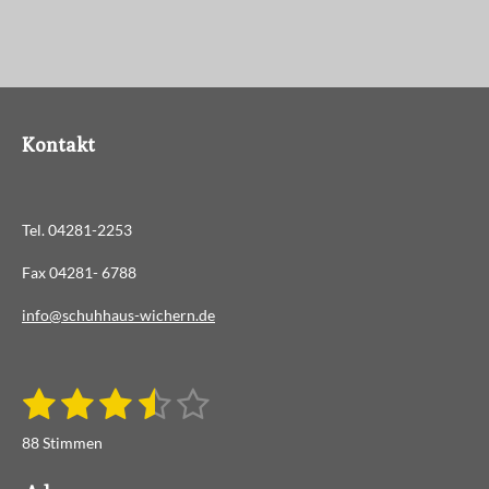
Kontakt
Tel. 04281-2253
Fax 04281- 6788
info@schuhhaus-wichern.de
1
2
3
4
5
B
B
e
S
S
S
S
S
e
w
88 Stimmen
e
w
t
t
t
t
t
r
e
t