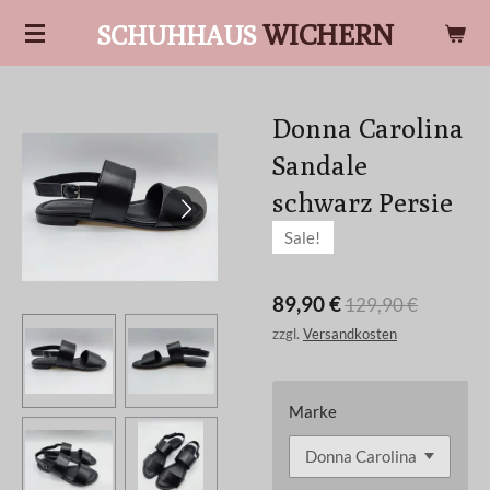
Zum
WICHERN
SCHUHHAUS
Hauptinhalt
springen
Donna Carolina
Sandale
schwarz Persie
Sale!
89,90 €
129,90 €
zzgl.
Versandkosten
Marke