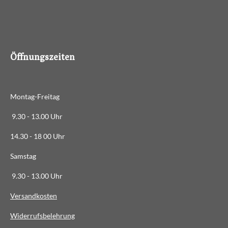
4
8
8
6
Öffnungszeiten
3
6
3
Montag-Freitag
6
3
9.30 - 13.00 Uhr
6
14.30 - 18 00 Uhr
3
6
Samstag
4
9.30 - 13.00 Uhr
S
t
Versandkosten
e
Widerrufsbelehrung
r