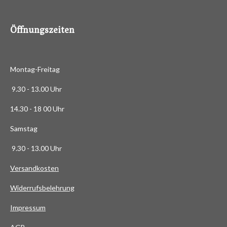
8
6
Öffnungszeiten
3
6
3
Montag-Freitag
6
3
9.30 - 13.00 Uhr
6
14.30 - 18 00 Uhr
3
6
Samstag
4
9.30 - 13.00 Uhr
S
t
Versandkosten
e
Widerrufsbelehrung
r
n
Impressum
e