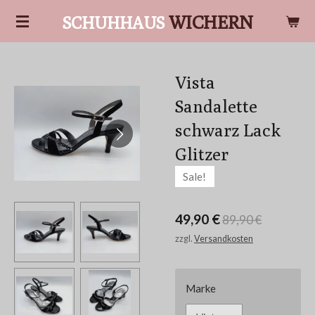
Zum
WICHERN
SCHUHHAUS
Hauptinhalt
springen
Vista
Sandalette
schwarz Lack
Glitzer
Sale!
49,90 €
89,90 €
zzgl.
Versandkosten
Marke