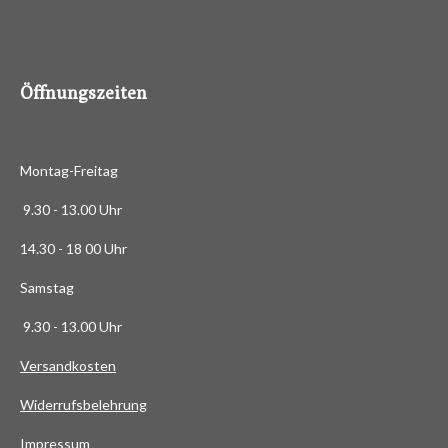
4
8
8
6
Öffnungszeiten
3
6
3
Montag-Freitag
6
3
9.30 - 13.00 Uhr
6
14.30 - 18 00 Uhr
3
6
Samstag
4
9.30 - 13.00 Uhr
S
t
Versandkosten
e
Widerrufsbelehrung
r
n
Impressum