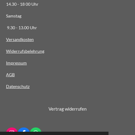
14.30 - 18 00 Uhr
3
6
Samstag
4
9.30 - 13.00 Uhr
S
t
Versandkosten
e
Widerrufsbelehrung
r
n
Impressum
e
AG
B
Datenschutz
Vertrag widerrufen