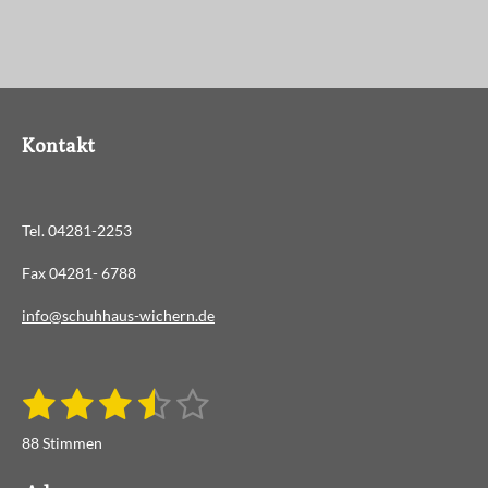
Kontakt
Tel. 04281-2253
Fax 04281- 6788
info@schuhhaus-wichern.de
1
2
3
4
5
B
B
e
S
S
S
S
S
e
w
88 Stimmen
e
w
t
t
t
t
t
r
e
t