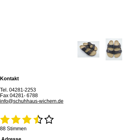
Kontakt
Tel. 04281-2253
Fax 04281- 6788
info@schuhhaus-wichern.de
1
2
3
4
5
B
B
e
e
S
S
S
S
S
w
w
88 Stimmen
e
e
t
t
t
t
t
Adresse
r
r