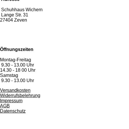
t
t
e
e
e
e
e
Schuhhaus Wichern
u
u
Lange Str. 31
n
r
r
r
r
r
n
27404 Zeven
g
g
n
n
n
n
n
:
a
3
b
e
e
e
e
.
s
4
e
8
n
Öffnungszeiten
8
d
6
e
Montag-Freitag
3
n
9.30 - 13.00 Uhr
6
14.30 - 18 00 Uhr
3
Samstag
6
9.30 - 13.00 Uhr
3
6
Versandkosten
3
Widerrufsbelehrung
6
Impressum
4
AG
B
S
Datenschutz
t
e
r