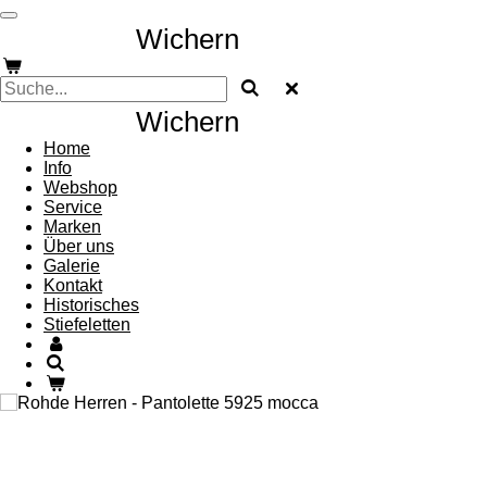
Zum
Wichern
Schuhhaus
Hauptinhalt
springen
Wichern
Schuhhaus
Home
Info
Webshop
Service
Marken
Über uns
Galerie
Kontakt
Historisches
Stiefeletten