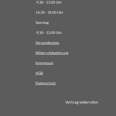
9.30 - 13.00 Uhr
8
8
14.30 - 18 00 Uhr
8
Samstag
9
S
9.30 - 13.00 Uhr
t
Versandkosten
e
r
Widerrufsbelehrung
n
e
Impressum
AG
B
Datenschutz
Vertrag widerrufen