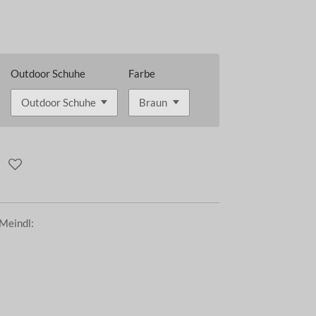
Outdoor Schuhe
Farbe
Meindl: