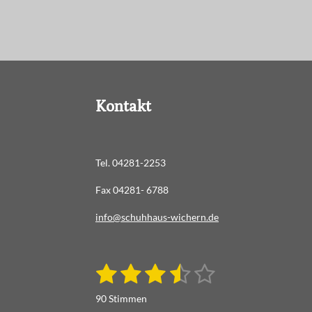
Kontakt
Tel. 04281-2253
Fax 04281- 6788
info@schuhhaus-wichern.de
1
2
3
4
5
B
B
e
S
S
S
S
S
e
w
90 Stimmen
e
w