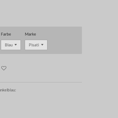
Farbe
Marke
unkelblau: