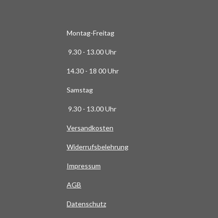
6
3
6
Montag-Freitag
3
9.30 - 13.00 Uhr
6
3
14.30 - 18 00 Uhr
6
Samstag
4
S
9.30 - 13.00 Uhr
t
Versandkosten
e
r
Widerrufsbelehrung
n
e
Impressum
AG
B
Datenschutz