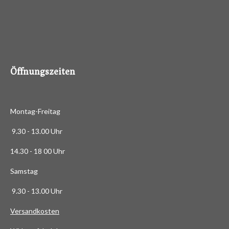
3
e
n
.
4
8
8
6
Öffnungszeiten
3
6
3
Montag-Freitag
6
3
9.30 - 13.00 Uhr
6
14.30 - 18 00 Uhr
3
6
Samstag
4
9.30 - 13.00 Uhr
S
t
Versandkosten
e