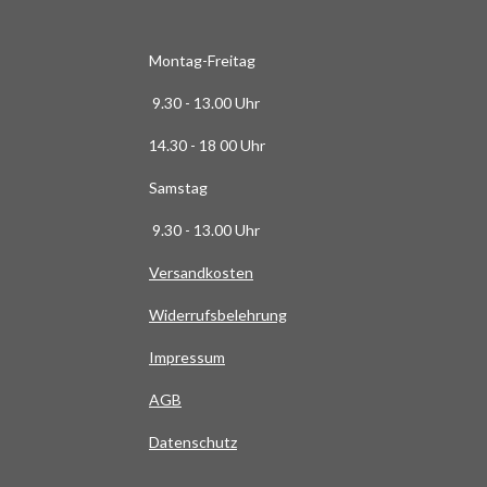
6
3
6
Montag-Freitag
3
9.30 - 13.00 Uhr
6
3
14.30 - 18 00 Uhr
6
Samstag
4
S
9.30 - 13.00 Uhr
t
Versandkosten
e
r
Widerrufsbelehrung
n
e
Impressum
AG
B
Datenschutz