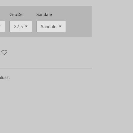
Größe
Sandale
luss: