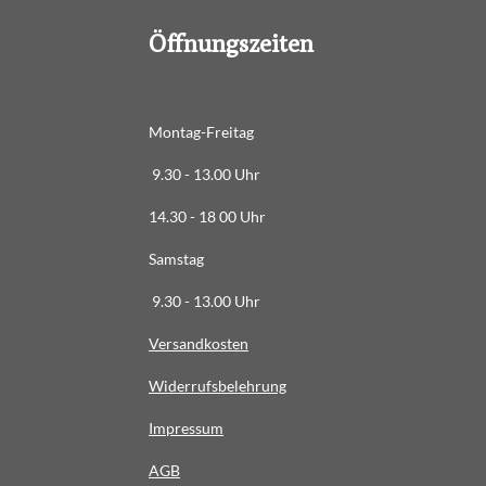
6
Öffnungszeiten
3
6
3
6
Montag-Freitag
3
9.30 - 13.00 Uhr
6
3
14.30 - 18 00 Uhr
6
Samstag
4
S
9.30 - 13.00 Uhr
t
Versandkosten
e
r
Widerrufsbelehrung
n
e
Impressum
AG
B