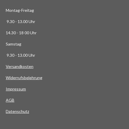
3
Montag-Freitag
6
3
9.30 - 13.00 Uhr
6
14.30 - 18 00 Uhr
3
6
Samstag
4
9.30 - 13.00 Uhr
S
t
Versandkosten
e
Widerrufsbelehrung
r
n
Impressum
e
AG
B
Datenschutz