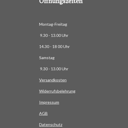
Öffnungszeiten
3
6
3
6
Montag-Freitag
3
9.30 - 13.00 Uhr
6
3
14.30 - 18 00 Uhr
6
Samstag
4
S
9.30 - 13.00 Uhr
t
Versandkosten
e
r
Widerrufsbelehrung
n
e
Impressum
AG
B
Datenschutz