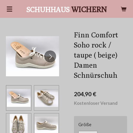
Zum
WICHERN
SCHUHHAUS
Hauptinhalt
springen
Finn Comfort
Soho rock /
taupe ( beige)
Damen
Schnürschuh
204,90 €
Kostenloser Versand
Größe