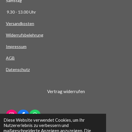
Samstag
4
9.30 - 13.00 Uhr
S
t
Versandkosten
e
Widerrufsbelehrung
r
n
Impressum
e
AG
B
Datenschutz
Vertrag widerrufen
I
F
W
Diese Website verwendet Cookies, um Ihr
n
a
h
© 2022 - 2026 Schuhhaus Wichern
Nutzererlebnis zu verbessern und
s
c
a
maßgeschneiderte Anzeigen anzuzeigen. Die