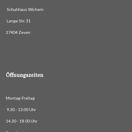
a
u
n
n
n
n
n
Schuhhaus Wichern
b
n
s
e
e
e
e
g
e
Lange Str. 31
n
:
d
27404 Zeven
3
e
n
.
4
8
8
6
Öffnungszeiten
3
6
3
Montag-Freitag
6
3
9.30 - 13.00 Uhr
6
14.30 - 18 00 Uhr
3
6