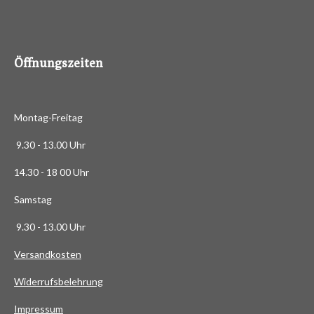
4
8
8
6
Öffnungszeiten
3
6
3
Montag-Freitag
6
3
9.30 - 13.00 Uhr
6
14.30 - 18 00 Uhr
3
6
Samstag
4
9.30 - 13.00 Uhr
S
t
Versandkosten
e
Widerrufsbelehrung
r
n
Impressum