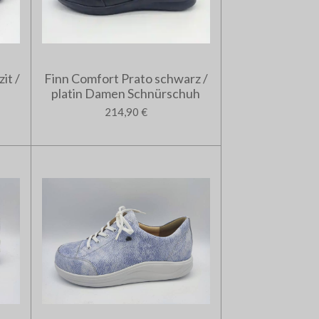
it /
Finn Comfort Prato schwarz /
platin Damen Schnürschuh
214,90 €