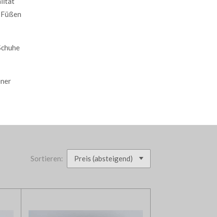
lität
n Füßen
Schuhe
ener
Sortieren: