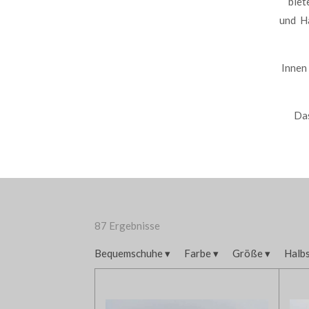
biet
und Ha
Innen
Das
87 Ergebnisse
Bequemschuhe
▾
Farbe
▾
Größe
▾
Halb