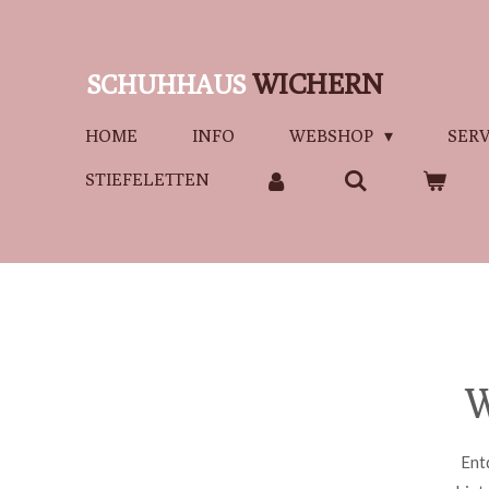
Zum
Hauptinhalt
WICHERN
SCHUHHAUS
springen
HOME
INFO
WEBSHOP
SERV
STIEFELETTEN
W
Ent