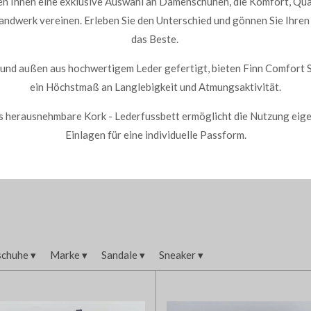
en Ihnen eine exklusive Auswahl an Damenschuhen, die Komfort, Qua
ndwerk vereinen. Erleben Sie den Unterschied und gönnen Sie Ihre
das Beste.
 und außen aus hochwertigem Leder gefertigt, bieten Finn Comfort 
ein Höchstmaß an Langlebigkeit und Atmungsaktivität.
 herausnehmbare Kork - Lederfussbett ermöglicht die Nutzung eig
Einlagen für eine individuelle Passform.
schuhe
▾
Marke
▾
Sandale
▾
Sneaker
▾