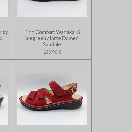
grey
Finn Comfort Wanaka -S
c
icegreen / latte Damen
Sandale
169,90 €