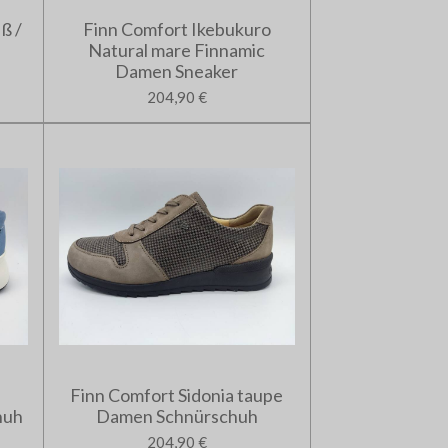
ß /
Finn Comfort Ikebukuro
Natural mare Finnamic
Damen Sneaker
204,90 €
Finn Comfort Sidonia taupe
huh
Damen Schnürschuh
204,90 €